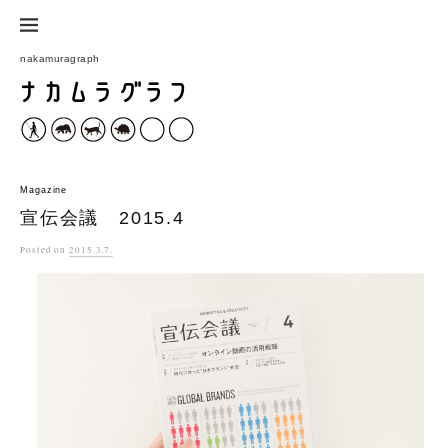
コ
ン
nakamuragraph
テ
ン
ツ
へ
ス
Magazine
キ
宣伝会議 2015.4
ッ
Posted
on
2015.3.7.
プ