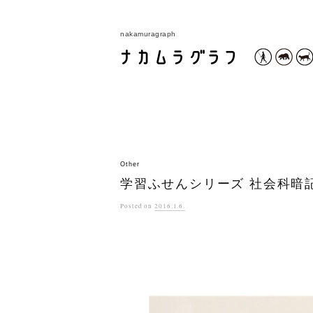
コ
ン
nakamuragraph
テ
ン
ツ
へ
ス
キ
ッ
Other
学習ふせんシリーズ 社会科暗
プ
Posted
on
2016.1.6.