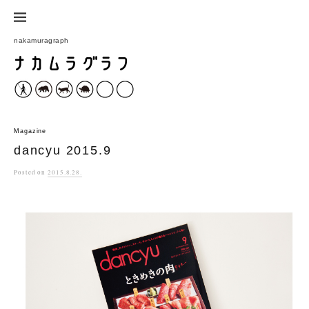
コ
ン
nakamuragraph
テ
ン
ツ
へ
ス
Magazine
キ
dancyu 2015.9
ッ
Posted
on
2015.8.28.
プ