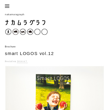
コ
ン
nakamuragraph
テ
ン
ツ
へ
ス
Brochure
キ
smart LOGOS vol.12
ッ
Posted
on
2018.8.7.
プ