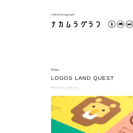
コ
ン
nakamuragraph
テ
ン
ツ
へ
ス
キ
ッ
Other
LOGOS LAND QUEST
プ
Posted
on
2020.8.6.