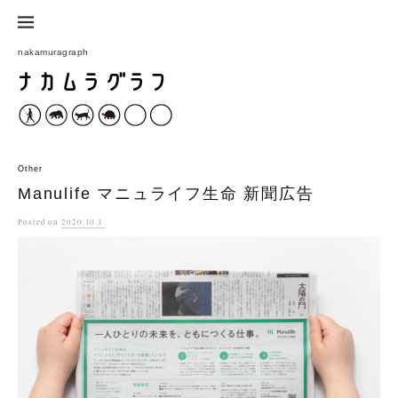
コ
ン
nakamuragraph
テ
ン
ツ
へ
ス
Other
キ
Manulife マニュライフ生命 新聞広告
ッ
Posted
on
2020.10.1.
プ